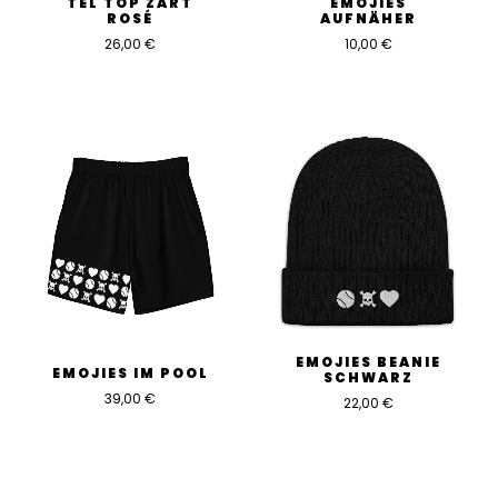
TEL TOP ZART
EMOJIES
ROSÉ
AUFNÄHER
26,00
€
10,00
€
EMOJIES BEANIE
EMOJIES IM POOL
SCHWARZ
39,00
€
22,00
€