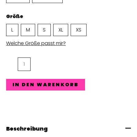
Größe
L
M
S
XL
XS
Welche Größe passt mir?
TEL
Kids
Hoodie
IN DEN WARENKORB
Menge
Beschreibung