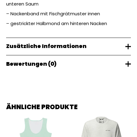
unteren Saum
– Nackenband mit Fischgrätmuster innen
– gestrickter Halbmond am hinteren Nacken
Zusätzliche Informationen
Bewertungen (0)
Gewicht
0,43 kg
Es gibt noch keine Bewertungen.
ÄHNLICHE PRODUKTE
Schreibe die erste Bewertung für „TEL
Worldwide Sweater“
Du musst
angemeldet
sein, um eine Bewertung
abgeben zu können.