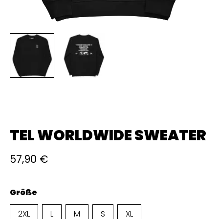
TEL WORLDWIDE SWEATER
57,90
€
Größe
2XL
L
M
S
XL