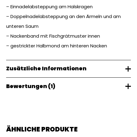
– Einnadelabsteppung am Halskragen
– Doppelnadelabsteppung an den Ärmeln und am
unteren Saum
– Nackenband mit Fischgrätmuster innen
– gestrickter Halbmond am hinteren Nacken
Zusätzliche Informationen
Bewertungen (1)
Gewicht
0,43 kg
Dennis
(Verifizierter Besitzer)
27.
Januar 2024
ÄHNLICHE PRODUKTE
Bewertet mit
Weich, weich, warm und flauschig.
5
von 5