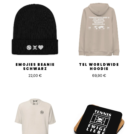
So stelle ich mir eine Umarmung mit
Clinton und Mari nach 2h auf dem
CenterCourt vor… alles
zusammengefasst in einem Oberteil.
Super Qualität des Sweaters, geiler Stick
des Logos, perfekte Passform.
EMOJIES BEANIE
TEL WORLDWIDE
Sommersaison kann kommen!
SCHWARZ
HOODIE
22,00
€
69,90
€
Füge deine Bewertung hinzu
Du musst
angemeldet
sein, um eine Bewertung
abgeben zu können.