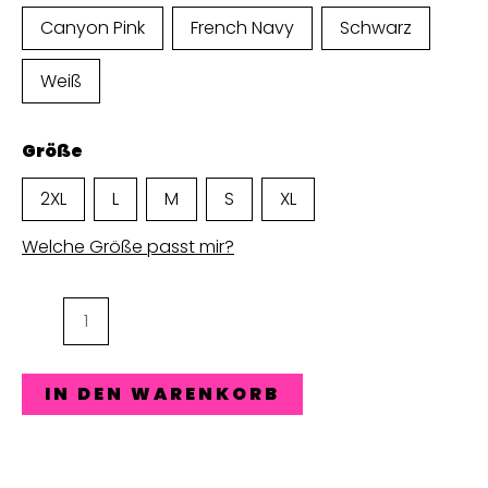
Canyon Pink
French Navy
Schwarz
Weiß
Größe
2XL
L
M
S
XL
Welche Größe passt mir?
Tennis
Ewige
Liebe
IN DEN WARENKORB
Team
Sweater
Menge