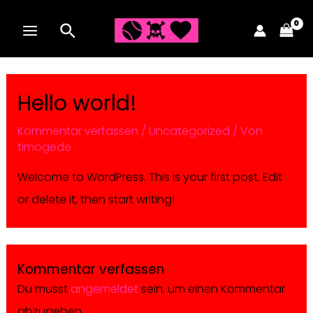
Zum
Inhalt
MAIN
springen
MENU
Hello world!
Kommentar verfassen
/
Uncategorized
/ Von
timogede
Welcome to WordPress. This is your first post. Edit
or delete it, then start writing!
Kommentar verfassen
Du musst
angemeldet
sein, um einen Kommentar
abzugeben.