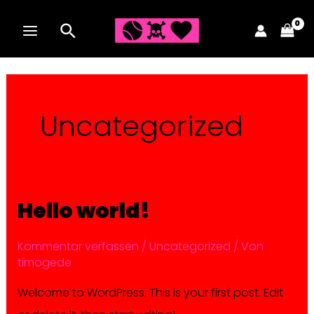
Zum
Inhalt
MAIN
springen
MENU
Uncategorized
Hello world!
Kommentar verfassen
/
Uncategorized
/ Von
timogede
Welcome to WordPress. This is your first post. Edit