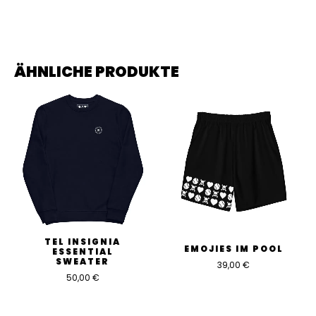
Es gibt noch keine Bewertungen.
ÄHNLICHE PRODUKTE
Schreibe die erste Bewertung für „TEL
Crop-Top Wimby“
Du musst
angemeldet
sein, um eine Bewertung
abgeben zu können.
TEL INSIGNIA
EMOJIES IM POOL
ESSENTIAL
SWEATER
39,00
€
50,00
€