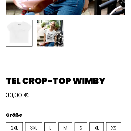
TEL CROP-TOP WIMBY
30,00
€
Größe
2XL
3XL
L
M
S
XL
XS