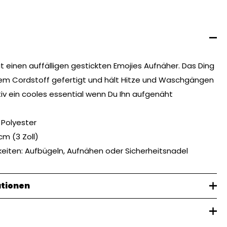
 einen auffälligen gestickten Emojies Aufnäher. Das Ding
igem Cordstoff gefertigt und hält Hitze und Waschgängen
tiv ein cooles essential wenn Du Ihn aufgenäht
 Polyester
cm (3 Zoll)
eiten: Aufbügeln, Aufnähen oder Sicherheitsnadel
ationen
0,01 kg