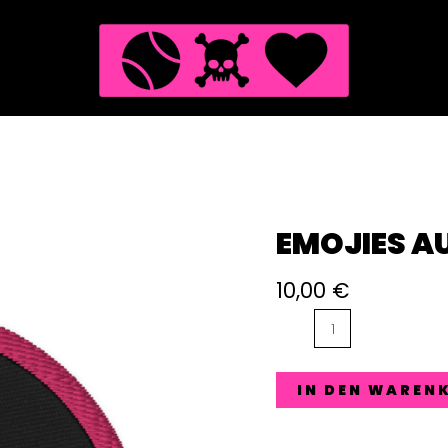
EMOJIES A
10,00
€
Emojies
Aufnäher
Menge
IN DEN WAREN