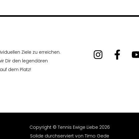
iduellen Ziele zu erreichen.
ir Dir den legendären
auf dem Platz!
Copyright © Tennis Ewige Liebe 2026
Solide durchserviert von
Timo Gede