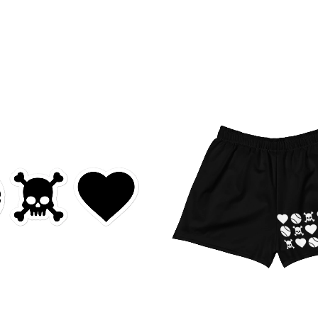
Es gibt noch keine Bew
Schreibe die er
Du musst
angemel