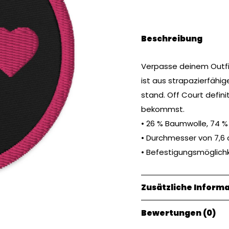
Beschreibung
Verpasse deinem Outfit
ist aus strapazierfäh
stand. Off Court defini
bekommst.
• 26 % Baumwolle, 74 %
• Durchmesser von 7,6 
• Befestigungsmöglichk
Zusätzliche Inform
Bewertungen (0)
Gewicht