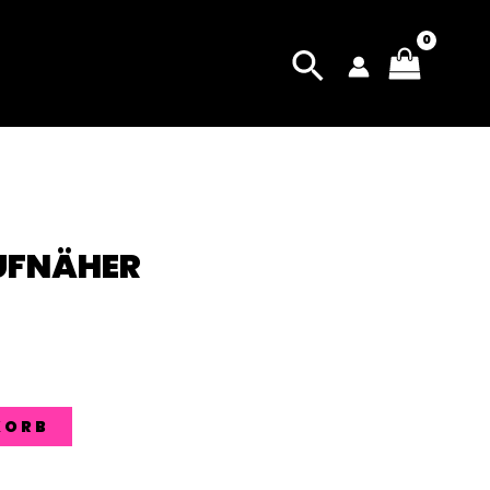
UFNÄHER
KORB