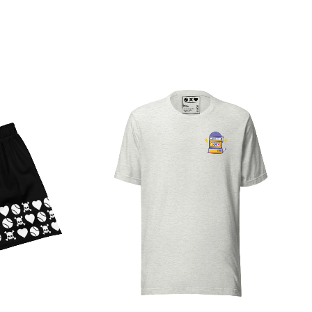
ertungen.
ste Bewertung für „Emojies Aufnäher“
det
sein, um eine Bewertung abgeben zu können.