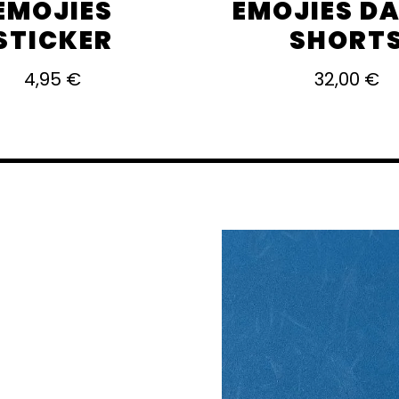
EMOJIES
EMOJIES D
STICKER
SHORT
4,95
€
32,00
€