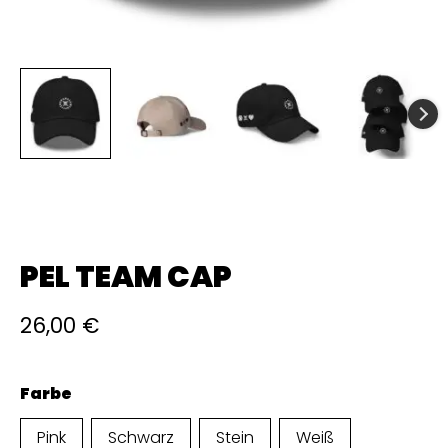
PEL TEAM CAP
26,00
€
Farbe
Pink
Schwarz
Stein
Weiß