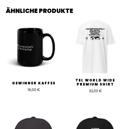
ÄHNLICHE PRODUKTE
Schreibe die erste Bewertung für „PEL
Team Cap“
Du musst
angemeldet
sein, um eine Bewertung
abgeben zu können.
TEL WORLD WIDE
GEWINNER KAFFEE
PREMIUM SHIRT
16,00
€
32,00
€