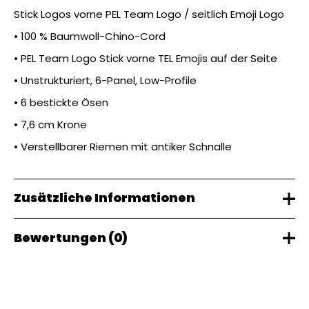
Stick Logos vorne PEL Team Logo / seitlich Emoji Logo
• 100 % Baumwoll-Chino-Cord
• PEL Team Logo Stick vorne TEL Emojis auf der Seite
• Unstrukturiert, 6-Panel, Low-Profile
• 6 bestickte Ösen
• 7,6 cm Krone
• Verstellbarer Riemen mit antiker Schnalle
Zusätzliche Informationen
Bewertungen (0)
Gewicht
0,09 kg
Es gibt noch keine Bewertungen.